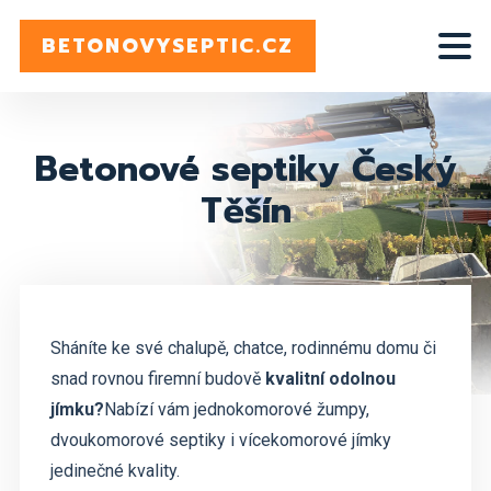
BETONOVYSEPTIC.CZ
Betonové septiky Český
Těšín
Sháníte ke své chalupě, chatce, rodinnému domu či
snad rovnou firemní budově
kvalitní odolnou
jímku?
Nabízí vám jednokomorové žumpy,
dvoukomorové septiky i vícekomorové jímky
jedinečné kvality.