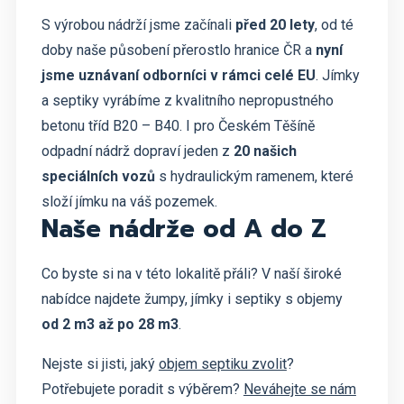
S výrobou nádrží jsme začínali
před 20 lety
, od té
doby naše působení přerostlo hranice ČR a
nyní
jsme uznávaní odborníci v rámci celé EU
. Jímky
a septiky vyrábíme z kvalitního nepropustného
betonu tříd B20 – B40. I pro Českém Těšíně
odpadní nádrž dopraví jeden z
20 našich
speciálních vozů
s hydraulickým ramenem, které
složí jímku na váš pozemek.
Naše nádrže od A do Z
Co byste si na v této lokalitě přáli? V naší široké
nabídce najdete žumpy, jímky i septiky s objemy
od 2 m3 až po 28 m3
.
Nejste si jisti, jaký
objem septiku zvolit
?
Potřebujete poradit s výběrem?
Neváhejte se nám