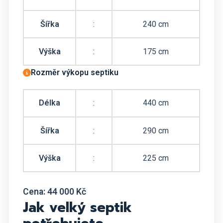
Šířka
:
240 cm
Výška
:
175 cm
Rozměr výkopu septiku
Délka
:
440 cm
Šířka
:
290 cm
Výška
:
225 cm
Cena: 44 000 Kč
Jak velký septik