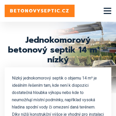
BETONOVYSEPTIC.CZ
Jednokomorový
betonový septik 14 m³ –
nízký
Nízký jednokomorový septik o objemu
14 m³
je
ideálním řešením tam, kde není k dispozici
dostatečná hloubka výkopu nebo kde to
neumožňují místní podmínky, například vysoká
hladina spodní vody či omezení daná terénem.
Díky nižší konstrukční výšce je vhodný pro instalaci