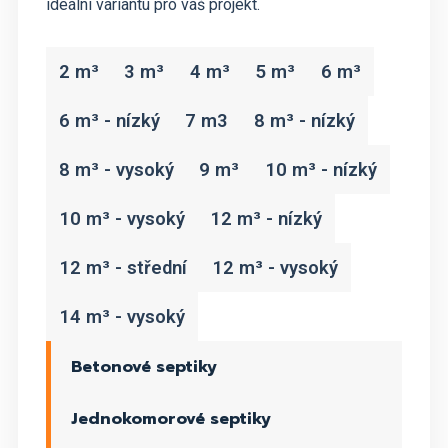
ideální variantu pro váš projekt.
2 m³
3 m³
4 m³
5 m³
6 m³
6 m³ - nízký
7 m3
8 m³ - nízký
8 m³ - vysoký
9 m³
10 m³ - nízký
10 m³ - vysoký
12 m³ - nízký
12 m³ - střední
12 m³ - vysoký
14 m³ - vysoký
Betonové septiky
Jednokomorové septiky